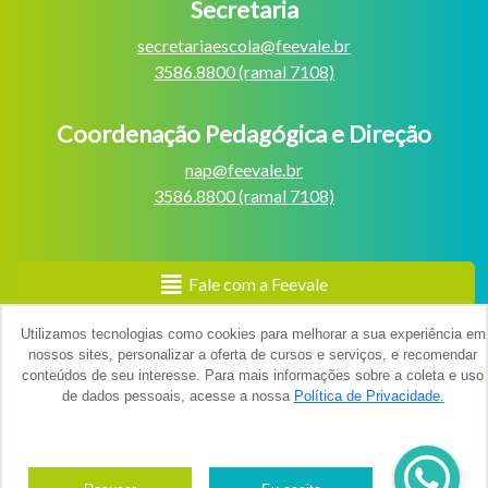
Secretaria
secretariaescola@feevale.br
3586.8800 (ramal 7108)
Coordenação Pedagógica e Direção
nap@feevale.br
3586.8800 (ramal 7108)
Fale com a Feevale
Utilizamos tecnologias como cookies para melhorar a sua experiência em
Av. Dr. Maurício Cardoso, 510 - Bairro Hamburgo Velho,
nossos sites, personalizar a oferta de cursos e serviços, e recomendar
Novo Hamburgo/RS.
conteúdos de seu interesse. Para mais informações sobre a coleta e uso
(51) 3586.8800, ramais 7108 e 7112.
de dados pessoais, acesse a nossa
Política de Privacidade.