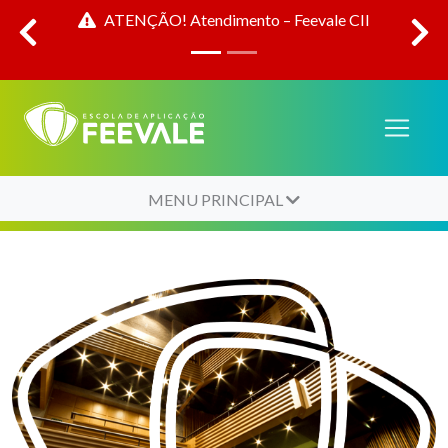
ita a
ATENÇÃO! Atendimento – Feevale CII
MENU PRINCIPAL